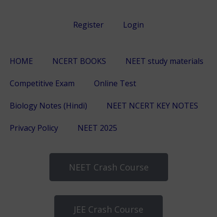
Register
Login
HOME
NCERT BOOKS
NEET study materials
Competitive Exam
Online Test
body::-webkit-scrollbar { width: 7px; } body::-webkit-
Biology Notes (Hindi)
NEET NCERT KEY NOTES
scrollbar-track { border-radius: 10px; background:
#f0f0f0; } body::-webkit-scrollbar-thumb { border-
Privacy Policy
NEET 2025
radius: 50px; background: #dfdbdb }
NEET Crash Course
JEE Crash Course